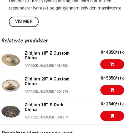
Den har et utrolig tydelig anslag, noe som gjør at den
responderer lynraskt og går gjennom selv den massivteste
veggen av forvrengte gitarer. I lydbildet er den utrolig rask
VIS MER
og trashy.
En skikkelig bestselger!
Relaterte produkter
Spesifikasjoner:
Kr 4850/stk
Størrelse:
18"
Zildjian 18" Z Custom
China
Modell:
FX China Trash
ARTIKKELNUMMER 1084683
Legering:
Zildjians Secret Family B20 Alloy
Finish:
Brilliant
Kr 5350/stk
Zildjian 20" A Custom
Zildjians Art.nr:
A0618
China
ARTIKKELNUMMER 1004546
Zildjian FX - Masse kule
Kr 2340/stk
Zildjian 18" S Dark
China
effektcymbaler!
ARTIKKELNUMMER 1081904
I FX-serien har Zildjian samlet en hel rekke med fete
Kr 5350/stk
effektcymbaler!
Zildjian 20" Z Custom