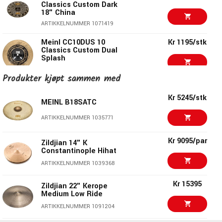
Classics Custom Dark
18" China
ARTIKKELNUMMER 1071419
Meinl CC10DUS 10
Kr 1195/stk
Classics Custom Dual
Splash
ARTIKKELNUMMER 1073266
Produkter kjøpt sammen med
Meinl CC14DUH 14
Kr 3545/stk
Classics Custom Dual
Kr 5245/stk
MEINL B18SATC
Hihat
ARTIKKELNUMMER 1073269
ARTIKKELNUMMER 1035771
Kr 625/stk
Meinl HCS14CH 14"
Kr 9095/par
Zildjian 14" K
China
Constantinople Hihat
ARTIKKELNUMMER 1071497
ARTIKKELNUMMER 1039368
Meinl CC15DUH 15
Kr 3895/stk
Kr 15395
Classics Custom Dual
Zildjian 22" Kerope
Hihat
Medium Low Ride
ARTIKKELNUMMER 1073263
ARTIKKELNUMMER 1091204