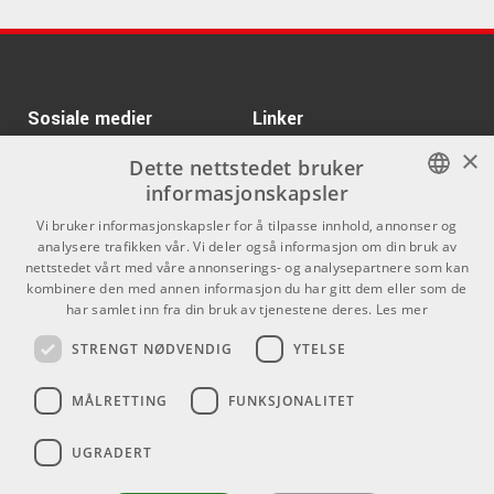
Kr 1895/stk
Meinl MDR-BK
Zildjian 22" K
Kr 8975/stk
Constantinople
Medium Thin Low Ride
ARTIKKELNUMMER 1054294
ARTIKKELNUMMER 1004515
Kr 1745/stk
Meinl FD18SD-TF
Kr 16575/pk
Zildjian K Custom
Sosiale medier
Linker
Special Dry Promo Set
ARTIKKELNUMMER 1031110
×
Facebook
Om Oss
Dette nettstedet bruker
ARTIKKELNUMMER 1057399
informasjonskapsler
Kontakt oss
Instagram
Kr 9675/pk
Zildjian K Series Paper
NORWEGIAN
Vi bruker informasjonskapsler for å tilpasse innhold, annonser og
Thin Crash Pack
Kjøpsvilkår
analysere trafikken vår. Vi deler også informasjon om din bruk av
ENGLISH
ARTIKKELNUMMER 1092617
nettstedet vårt med våre annonserings- og analysepartnere som kan
Butikken
kombinere den med annen informasjon du har gitt dem eller som de
Kr 16750/pk
Zildjian KS5791 K
har samlet inn fra din bruk av tjenestene deres.
Les mer
Varemerker
Sweet Cymbal Pack
STRENGT NØDVENDIG
YTELSE
ARTIKKELNUMMER 1066397
Kontakt
Kr 7350/par
MÅLRETTING
FUNKSJONALITET
Zildjian 14" K Hihat
Telefon - 22 80 53 00
ARTIKKELNUMMER 1004442
E-mail -
butikk@dlxmusic.no
UGRADERT
Thorvald Meyers Gate 33A
0555 Oslo