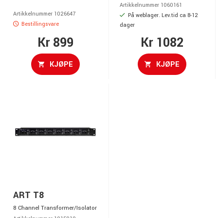
Artikkelnummer 1060161
Artikkelnummer 1026647
På weblager. Lev.tid ca 8-12
Bestillingsvare
dager
Kr 899
Kr 1082
KJØPE
KJØPE
ART T8
8 Channel Transformer/Isolator