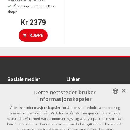
Artikkelnummer 1015910
På weblager. Lev.tid ca 8-12
dager
Kr 2379
KJØPE
Sosiale medier
Linker
×
Facebook
Om Oss
Dette nettstedet bruker
informasjonskapsler
Kontakt oss
Instagram
NORWEGIAN
Vi bruker informasjonskapsler for å tilpasse innhold, annonser og
Kjøpsvilkår
analysere trafikken vår. Vi deler også informasjon om din bruk av
ENGLISH
nettstedet vårt med våre annonserings- og analysepartnere som kan
Butikken
kombinere den med annen informasjon du har gitt dem eller som de
har samlet inn fra din bruk av tjenestene deres.
Les mer