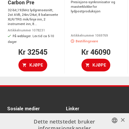
Carbon Pre
Presisjons-synkronisator og
masterklokke for
32-bit,192kHz lydgrensesnitt,
lydpostproduksjon
2st AVB, 24in/24ut, 8 balanserte
XLR/TRS mik/linje inn, 2
instrument inn, 8...
Artikkelnummer 1078231
Artikkelnummer 1069769
På weblager. Lev.tid ca 5-10
Bestillingsvare
dager
Kr 32545
Kr 46090
KJØPE
KJØPE
Sosiale medier
Linker
×
Facebook
Om Oss
Dette nettstedet bruker
informasjonskapsler