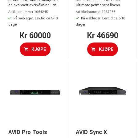
omfattende rutingsmuligheter
DSP inkludert 1Y-Pro Tools
og avansert overvåkning i en...
Ultimate permanent lisens
Artikkelnummer 1064245
Artikkelnummer 1067288
På weblager. Lev.tid ca 5-10
På weblager. Lev.tid ca 5-10
dager
dager
Kr 60000
Kr 46690
KJØPE
KJØPE
AVID Pro Tools
AVID Sync X