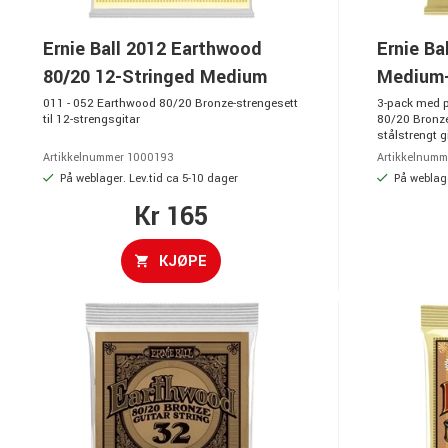
Ernie Ball 2012 Earthwood
Ernie Ba
80/20 12-Stringed Medium
Medium-
011 - 052 Earthwood 80/20 Bronze-strengesett
3-pack med p
til 12-strengsgitar
80/20 Bronze-
stålstrengt g
Artikkelnummer 1000193
Artikkelnumm
På weblager. Lev.tid ca 5-10 dager
På weblage
Kr 165
KJØPE