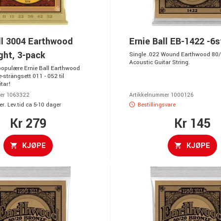
ll 3004 Earthwood
Ernie Ball EB-1422 -6s
ght, 3-pack
Single .022 Wound Earthwood 80
Acoustic Guitar String.
opulære Ernie Ball Earthwood
strängsett 011 - 052 til
itar!
er 1063322
Artikkelnummer 1000126
r. Lev.tid ca 5-10 dager
Bestillingsvare
Kr 279
Kr 145
KJØPE
KJØPE