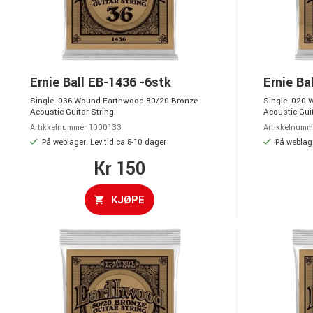
Ernie Ball EB-1436 -6stk
Ernie Ba
Single .036 Wound Earthwood 80/20 Bronze
Single .020
Acoustic Guitar String.
Acoustic Guit
Artikkelnummer 1000133
Artikkelnumm
På weblager. Lev.tid ca 5-10 dager
På weblage
Kr 150
KJØPE