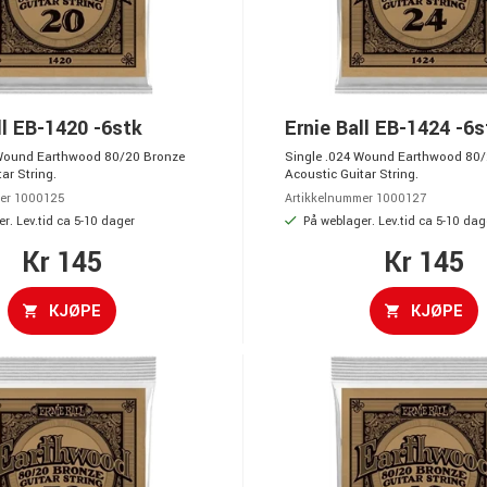
ll EB-1420 -6stk
Ernie Ball EB-1424 -6s
 Wound Earthwood 80/20 Bronze
Single .024 Wound Earthwood 80/
ar String.
Acoustic Guitar String.
er 1000125
Artikkelnummer 1000127
r. Lev.tid ca 5-10 dager
På weblager. Lev.tid ca 5-10 dag
Kr 145
Kr 145
KJØPE
KJØPE