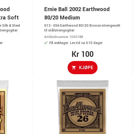
wood
Ernie Ball 2002 Earthwood
tra Soft
80/20 Medium
Silk & Steel
013 - 056 Earthwood 80/20 Bronze-strengesett
strengsgitar
til stålstrengsgitar
Artikkelnummer 1000188
er
På weblager. Lev.tid ca 5-10 dager
Kr 100
KJØPE