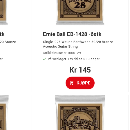
tk
Ernie Ball EB-1428 -6stk
20 Bronze
Single .028 Wound Earthwood 80/20 Bronze
Acoustic Guitar String.
Artikkelnummer 1000129
er
På weblager. Lev.tid ca 5-10 dager
Kr 145
KJØPE