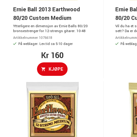
Ernie Ball 2013 Earthwood
Ernie Ba
80/20 Custom Medium
80/20 C
Ytterligere en dimensjon av Ernie Balls 80/20
Vil du ha et 
bronsestrenger for 12-strengs gitarer. 10-48
sett? Da er d
Artikkelnummer 1076618
Artikkelnumm
På weblager. Lev.tid ca 5-10 dager
På weblage
Kr 160
KJØPE