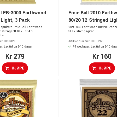
ll EB-3003 Earthwood
Ernie Ball 2010 Earth
Light, 3 Pack
80/20 12-Stringed Lig
opulære Ernie Ball Earthwood
009 - 046 Earthwood 80/20 Bronze
strengsett 012 - 054 til
til 12-strengsgitar
itar!
er 1063321
Artikkelnummer 1000192
r. Lev.tid ca 5-10 dager
På weblager. Lev.tid ca 5-10 dag
Kr 279
Kr 160
KJØPE
KJØPE