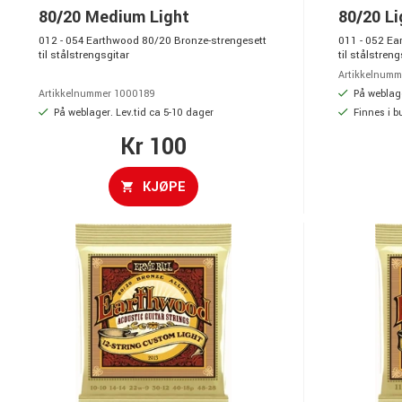
80/20 Medium Light
80/20 Li
012 - 054 Earthwood 80/20 Bronze-strengesett
011 - 052 Ea
til stålstrengsgitar
til stålstreng
Artikkelnumm
På weblage
Artikkelnummer 1000189
På weblager. Lev.tid ca 5-10 dager
Finnes i b
Kr 100
KJØPE