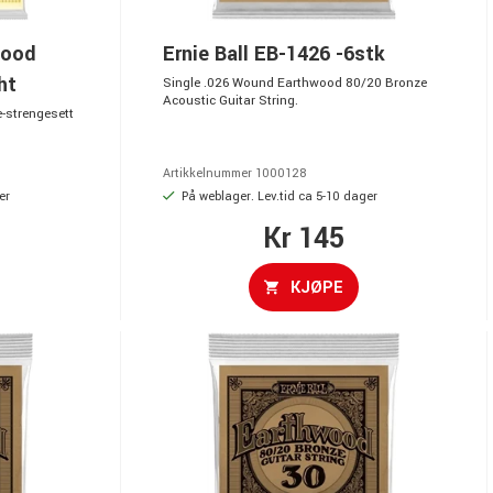
wood
Ernie Ball EB-1426 -6stk
ht
Single .026 Wound Earthwood 80/20 Bronze
Acoustic Guitar String.
-strengesett
Artikkelnummer 1000128
er
På weblager. Lev.tid ca 5-10 dager
Kr 145
KJØPE