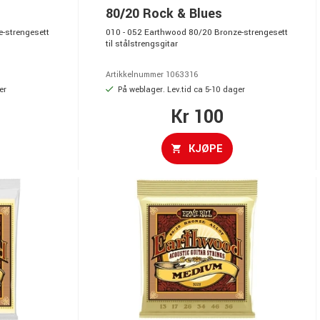
80/20 Rock & Blues
-strengesett
010 - 052 Earthwood 80/20 Bronze-strengesett
til stålstrengsgitar
Artikkelnummer 1063316
er
På weblager. Lev.tid ca 5-10 dager
Kr 100
KJØPE