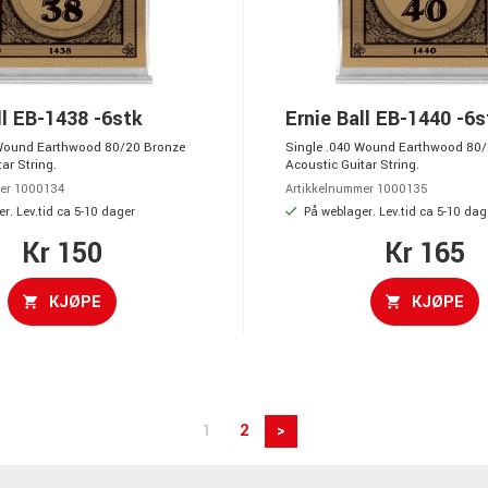
ll EB-1438 -6stk
Ernie Ball EB-1440 -6s
 Wound Earthwood 80/20 Bronze
Single .040 Wound Earthwood 80/
ar String.
Acoustic Guitar String.
er 1000134
Artikkelnummer 1000135
r. Lev.tid ca 5-10 dager
På weblager. Lev.tid ca 5-10 dag
Kr 150
Kr 165
KJØPE
KJØPE
1
2
>