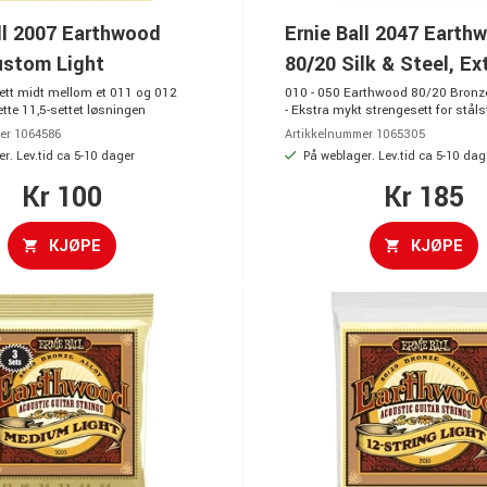
ll 2007 Earthwood
Ernie Ball 2047 Earth
ustom Light
80/20 Silk & Steel, Ex
sett midt mellom et 011 og 012
010 - 050 Earthwood 80/20 Bronze 
ette 11,5-settet løsningen
- Ekstra mykt strengesett for stål
er 1064586
Artikkelnummer 1065305
r. Lev.tid ca 5-10 dager
På weblager. Lev.tid ca 5-10 dag
Kr 100
Kr 185
KJØPE
KJØPE