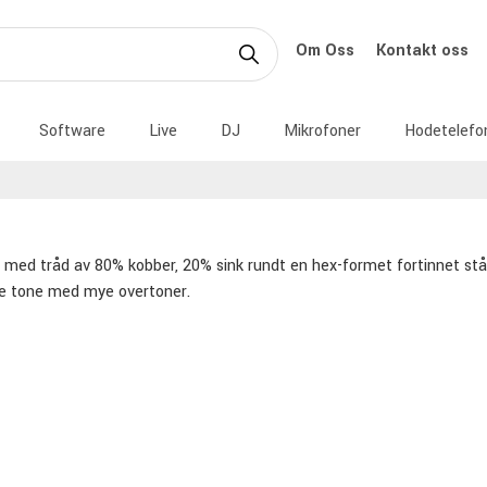
Om Oss
Kontakt oss
Software
Live
DJ
Mikrofoner
Hodetelefo
med tråd av 80% kobber, 20% sink rundt en hex-formet fortinnet stålkj
de tone med mye overtoner.