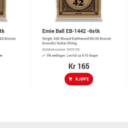
tk
Ernie Ball EB-1442 -6stk
20 Bronze
Single .042 Wound Earthwood 80/20 Bronze
Acoustic Guitar String.
Artikkelnummer 1000136
er
På weblager. Lev.tid ca 5-10 dager
Kr 165
KJØPE