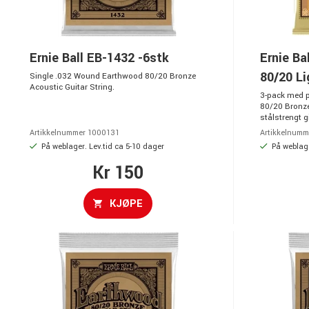
Ernie Ball EB-1432 -6stk
Ernie Ba
80/20 Li
Single .032 Wound Earthwood 80/20 Bronze
Acoustic Guitar String.
3-pack med p
80/20 Bronze-
stålstrengt g
Artikkelnummer 1000131
Artikkelnumm
På weblager. Lev.tid ca 5-10 dager
På weblage
Kr 150
KJØPE