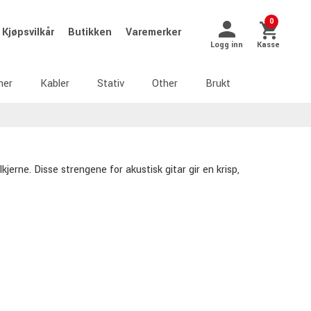
0
Kjøpsvilkår
Butikken
Varemerker
Logg inn
Kasse
ner
Kabler
Stativ
Other
Brukt
erne. Disse strengene for akustisk gitar gir en krisp,