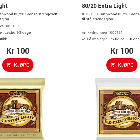
ght
80/20 Extra Light
rthwood 80/20 Bronze-strengesett
010 - 050 Earthwood 80/20 Bronze
sgitar
til stålstrengsgitar
er 1000190
r. Lev.tid 1-3 dager
Artikkelnummer 1000191
utikk
På weblager. Lev.tid ca 5-10 dag
Kr 100
Kr 100
KJØPE
KJØPE