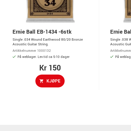
Ernie Ball EB-1434 -6stk
Ernie Ba
Single .034 Wound Earthwood 80/20 Bronze
Single .038
Acoustic Guitar String.
Acoustic Guit
Artikkelnummer 1000132
Artikkelnumm
På weblager. Lev.tid ca 5-10 dager
På weblage
Kr 150
KJØPE