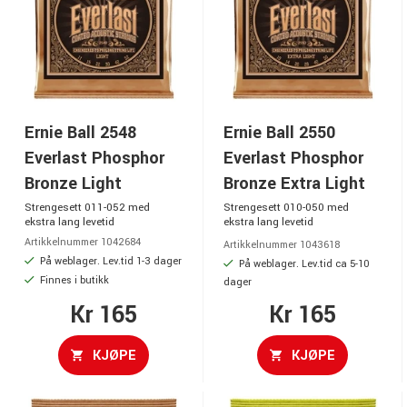
Ernie Ball 2548
Ernie Ball 2550
Everlast Phosphor
Everlast Phosphor
Bronze Light
Bronze Extra Light
Strengesett 011-052 med
Strengesett 010-050 med
ekstra lang levetid
ekstra lang levetid
Artikkelnummer 1042684
Artikkelnummer 1043618
På weblager. Lev.tid 1-3 dager
På weblager. Lev.tid ca 5-10
Finnes i butikk
dager
Kr 165
Kr 165
KJØPE
KJØPE