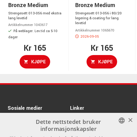
Bronze Medium
Bronze Medium
Strengesett 013-056 med ekstra
Strengesett 013-056 i 80/20
lang levetid
legering & coating for lang
levetid
Artikkelnummer 1043617
Artikkelnummer 1065670
På weblager. Lev.tid ca 5-10
2026-09-05
dager
Kr 165
Kr 165
KJØPE
KJØPE
Sosiale medier
Linker
×
Facebook
Om Oss
Dette nettstedet bruker
informasjonskapsler
Kontakt oss
Instagram
NORWEGIAN