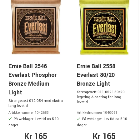
Ernie Ball 2546
Ernie Ball 2558
Everlast Phosphor
Everlast 80/20
Bronze Medium
Bronze Light
Light
Strengesett 011-052 i 80/20
legering & coating for lang
Strengesett 012-054 med ekstra
levetid
lang levetid
Artikkelnummer 1042683
Artikkelnummer 1040061
På weblager. Lev.tid ca 5-10
På weblager. Lev.tid ca 5-10
dager
dager
Kr 165
Kr 165