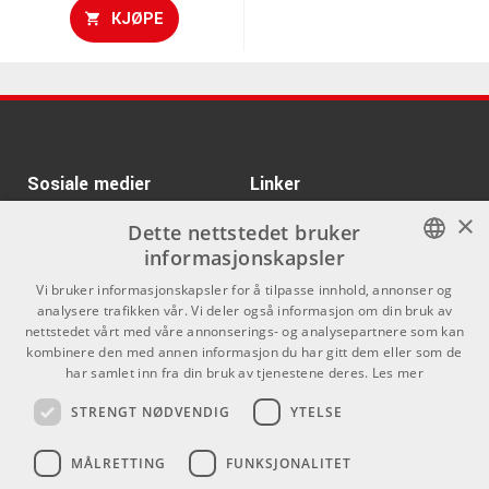
KJØPE
Sosiale medier
Linker
×
Facebook
Om Oss
Dette nettstedet bruker
informasjonskapsler
Kontakt oss
Instagram
NORWEGIAN
Vi bruker informasjonskapsler for å tilpasse innhold, annonser og
Kjøpsvilkår
analysere trafikken vår. Vi deler også informasjon om din bruk av
ENGLISH
nettstedet vårt med våre annonserings- og analysepartnere som kan
Butikken
kombinere den med annen informasjon du har gitt dem eller som de
har samlet inn fra din bruk av tjenestene deres.
Les mer
Varemerker
STRENGT NØDVENDIG
YTELSE
Kontakt
MÅLRETTING
FUNKSJONALITET
Telefon - 22 80 53 00