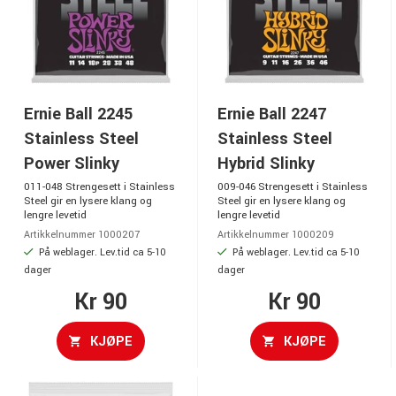
Ernie Ball 2245
Ernie Ball 2247
Stainless Steel
Stainless Steel
Power Slinky
Hybrid Slinky
011-048 Strengesett i Stainless
009-046 Strengesett i Stainless
Steel gir en lysere klang og
Steel gir en lysere klang og
lengre levetid
lengre levetid
Artikkelnummer 1000207
Artikkelnummer 1000209
På weblager. Lev.tid ca 5-10
På weblager. Lev.tid ca 5-10
dager
dager
Kr 90
Kr 90
KJØPE
KJØPE