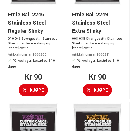
Ernie Ball 2246
Ernie Ball 2249
Stainless Steel
Stainless Steel
Regular Slinky
Extra Slinky
010-046 Strengesett i Stainless
008-038 Strengesett i Stainless
Steel gir en lysere klang og
Steel gir en lysere klang og
lengre levetid
lengre levetid
Artikkelnummer 1000208
Artikkelnummer 1000211
På weblager. Lev.tid ca 5-10
På weblager. Lev.tid ca 5-10
dager
dager
Kr 90
Kr 90
KJØPE
KJØPE