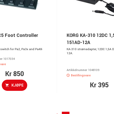
5 Foot Controller
KORG KA-310 12DC 1,
151AD-12A
tswitch for Pa2, Pa3x and Pa4X-
KA-310 strømadapter, 12DC 1,5A 
12A.
er 1017034
svare
Artikkelnummer 1048109
Kr 850
Bestillingsvare
Kr 395
KJØPE