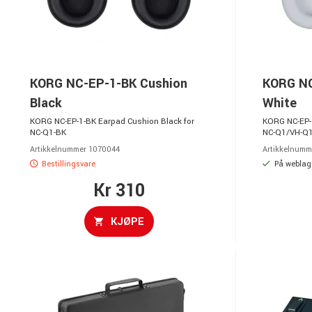
KORG NC-EP-1-BK Cushion
KORG NC
Black
White
KORG NC-EP-1-BK Earpad Cushion Black for
KORG NC-EP-
NC-Q1-BK
NC-Q1/VH-Q
Artikkelnummer 1070044
Artikkelnumm
Bestillingsvare
På weblage
Kr 310
KJØPE