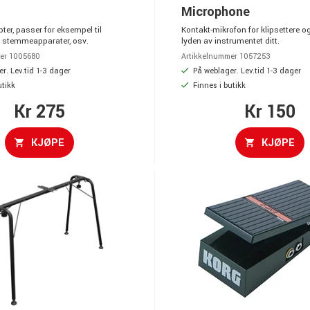
Microphone
ter, passer for eksempel til
Kontakt-mikrofon for klipsettere o
r, stemmeapparater, osv.
lyden av instrumentet ditt.
er 1005680
Artikkelnummer 1057253
r. Lev.tid 1-3 dager
På weblager. Lev.tid 1-3 dager
utikk
Finnes i butikk
Kr 275
Kr 150
KJØPE
KJØPE