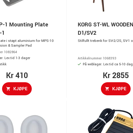
-1 Mounting Plate
KORG ST-WL WOODEN
-1
D1/SV2
ate i støpt aluminium for MPS-10
Stilfullt trebenk for SV-2/2S, SV-1 
sion & Sampler Pad
er 1082864
r. Lev.tid 1-3 dager
Artikkelnummer 1068393
utikk
På weblager. Lev.tid ca 5-10 dag
Kr 410
Kr 2855
KJØPE
KJØPE