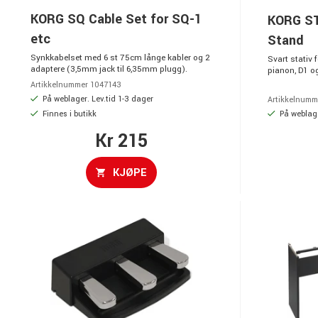
KORG SQ Cable Set for SQ-1
KORG ST
etc
Stand
Synkkabelset med 6 st 75cm långe kabler og 2
Svart stativ 
adaptere (3,5mm jack til 6,35mm plugg).
pianon, D1 o
Artikkelnummer 1047143
På weblager. Lev.tid 1-3 dager
Artikkelnumm
Finnes i butikk
På weblage
Kr 215
KJØPE