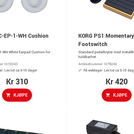
-EP-1-WH Cushion
KORG PS1 Momentary
Footswitch
1-WH White Earpad Cushion for
Standard pedalbryter med metallk
1
holdbarhet
er 1070043
Artikkelnummer 1078244
r. Lev.tid ca 5-10 dager
På weblager. Lev.tid ca 5-10 dag
Kr 310
Kr 420
KJØPE
KJØPE