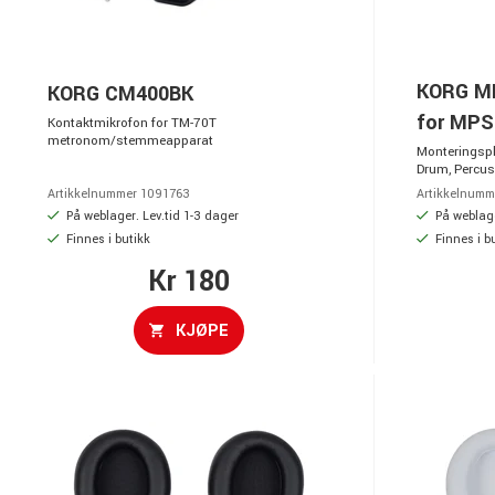
KORG MP
KORG CM400BK
for MPS
Kontaktmikrofon for TM-70T
metronom/stemmeapparat
Monteringspl
Drum, Percus
Artikkelnummer 1091763
Artikkelnumm
På weblager. Lev.tid 1-3 dager
På weblage
Finnes i butikk
Finnes i b
Kr 180
KJØPE