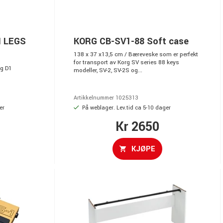
 LEGS
KORG CB-SV1-88 Soft case
138 x 37 x13,5 cm / Bæreveske som er perfekt
for transport av Korg SV series 88 keys
og D1
modeller, SV-2, SV-2S og...
Artikkelnummer 1025313
er
På weblager. Lev.tid ca 5-10 dager
Kr 2650
KJØPE