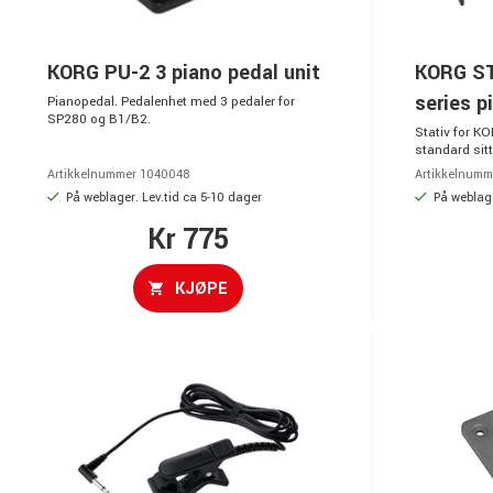
KORG PU-2 3 piano pedal unit
KORG ST
series p
Pianopedal. Pedalenhet med 3 pedaler for
SP280 og B1/B2.
Stativ for KOR
standard sitt
Artikkelnummer 1040048
Artikkelnumm
På weblager. Lev.tid ca 5-10 dager
På weblage
Kr 775
KJØPE