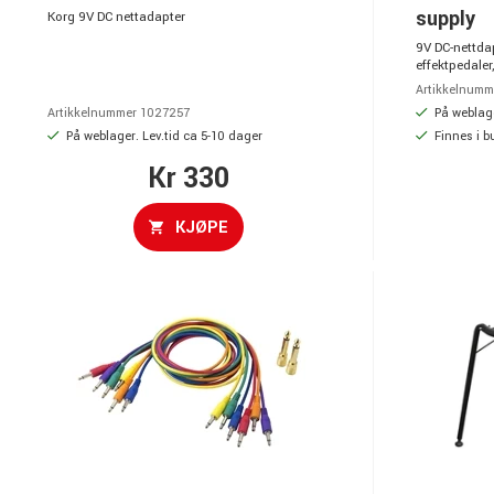
supply
Korg 9V DC nettadapter
9V DC-nettdap
effektpedale
Artikkelnumm
På weblage
Artikkelnummer 1027257
På weblager. Lev.tid ca 5-10 dager
Finnes i b
Kr 330
KJØPE