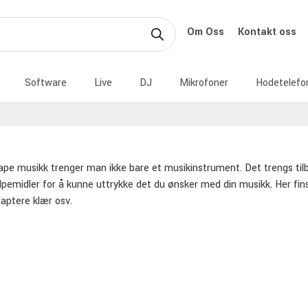
Om Oss
Kontakt oss
Software
Live
DJ
Mikrofoner
Hodetelefo
ape musikk trenger man ikke bare et musikinstrument. Det trengs ti
lpemidler for å kunne uttrykke det du ønsker med din musikk. Her fins s
aptere klær osv.