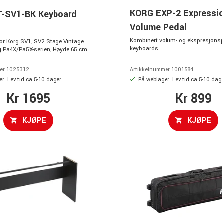
KORG EXP-2 Expressi
-SV1-BK Keyboard
Volume Pedal
Kombinert volum- og ekspresjonsp
for Korg SV1, SV2 Stage Vintage
keyboards
g Pa4X/Pa5X-serien, Høyde 65 cm.
er 1025312
Artikkelnummer 1001584
r. Lev.tid ca 5-10 dager
På weblager. Lev.tid ca 5-10 dag
Kr 1695
Kr 899
KJØPE
KJØPE