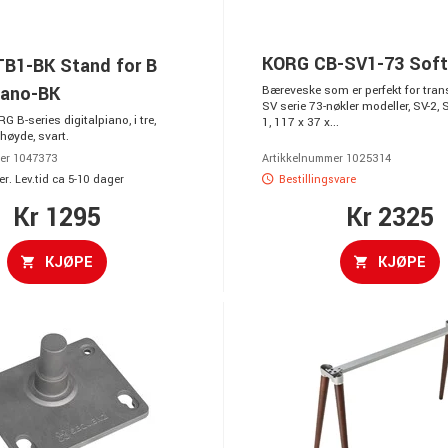
KORG CB-SV1-73 Soft
B1-BK Stand for B
iano-BK
Bæreveske som er perfekt for tran
SV serie 73-nøkler modeller, SV-2, 
G B-series digitalpiano, i tre,
1, 117 x 37 x...
høyde, svart.
er 1047373
Artikkelnummer 1025314
r. Lev.tid ca 5-10 dager
Bestillingsvare
Kr 1295
Kr 2325
KJØPE
KJØPE