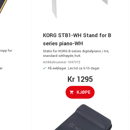
KORG STB1-WH Stand for B
series piano-WH
ropp for
Stativ for KORG B-series digitalpiano, i tre,
standard sitthøyde, hvit.
Artikkelnummer 1047372
er
På weblager. Lev.tid ca 5-10 dager
Kr 1295
KJØPE