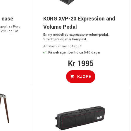
 case
KORG XVP-20 Expression and
Volume Pedal
sport av Korg
SV-2S og SV-
En ny modell av expression/volum-pedal.
Smidigere og mer kompakt.
Artikkelnummer 1049057
På weblager. Lev.tid ca 5-10 dager
Kr 1995
KJØPE