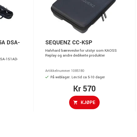
5A DSA-
SEQUENZ CC-KSP
Halvhard bæreveske for utstyr som KAOSS
Replay og andre dedikerte produkter
DSA-151AD-
Artikkelnummer 1085180
På weblager. Lev.tid ca 5-10 dager
Kr 570
KJØPE