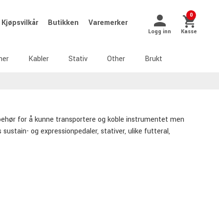
0
Kjøpsvilkår
Butikken
Varemerker
Logg inn
Kasse
ner
Kabler
Stativ
Other
Brukt
lbehør for å kunne transportere og koble instrumentet men
ustain- og expressionpedaler, stativer, ulike futteral,