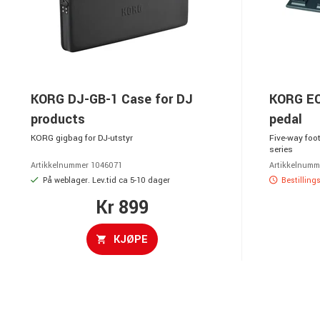
KORG DJ-GB-1 Case for DJ
KORG EC
products
pedal
KORG gigbag for DJ-utstyr
Five-way foo
series
Artikkelnummer 1046071
Artikkelnumm
På weblager. Lev.tid ca 5-10 dager
Bestilling
Kr 899
KJØPE