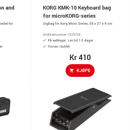
on and
KORG KMK-10 Keyboard bag
for microKORG-series
edal for
Gigbag for Korg Micro Series, 58 x 27 x 9 cm
Artikkelnummer 1025736
På weblager. Lev.tid 1-3 dager
er
Finnes i butikk
Kr 410
KJØPE