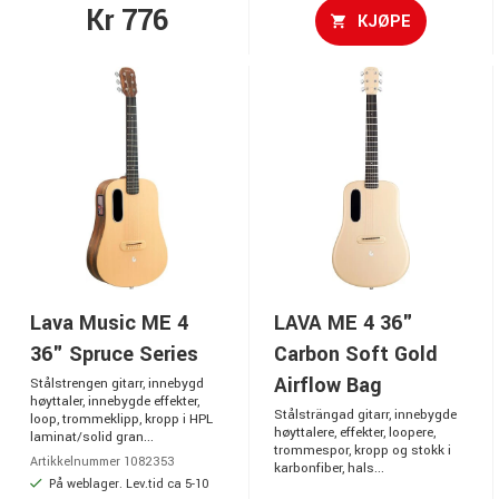
Kr 776
KJØPE
Lava Music ME 4
LAVA ME 4 36"
36" Spruce Series
Carbon Soft Gold
Airflow Bag
Stålstrengen gitarr, innebygd
høyttaler, innebygde effekter,
Stålsträngad gitarr, innebygde
loop, trommeklipp, kropp i HPL
høyttalere, effekter, loopere,
laminat/solid gran...
trommespor, kropp og stokk i
Artikkelnummer 1082353
karbonfiber, hals...
På weblager. Lev.tid ca 5-10