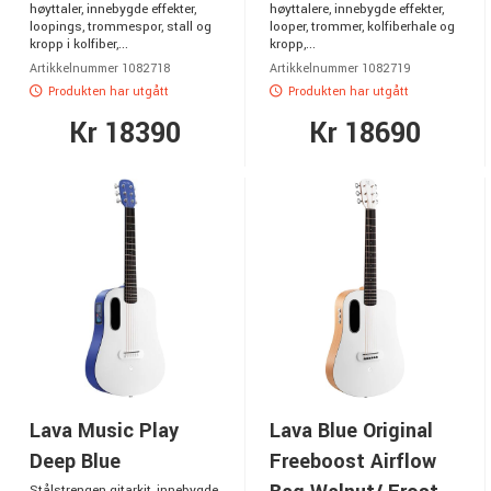
høyttaler, innebygde effekter,
høyttalere, innebygde effekter,
loopings, trommespor, stall og
looper, trommer, kolfiberhale og
kropp i kolfiber,...
kropp,...
Artikkelnummer 1082718
Artikkelnummer 1082719
Produkten har utgått
Produkten har utgått
Kr 18390
Kr 18690
Lava Music Play
Lava Blue Original
Deep Blue
Freeboost Airflow
Stålstrengen gitarkit, innebygde