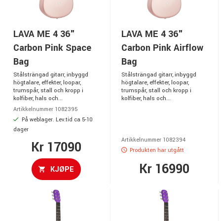
LAVA ME 4 36"
LAVA ME 4 36"
Carbon Pink Space
Carbon Pink Airflow
Bag
Bag
Stålsträngad gitarr, inbyggd
Stålsträngad gitarr, inbyggd
högtalare, effekter, loopar,
högtalare, effekter, loopar,
trumspår, stall och kropp i
trumspår, stall och kropp i
kolfiber, hals och...
kolfiber, hals och...
Artikkelnummer 1082395
På weblager. Lev.tid ca 5-10
dager
Artikkelnummer 1082394
Kr 17090
Produkten har utgått
Kr 16990
KJØPE