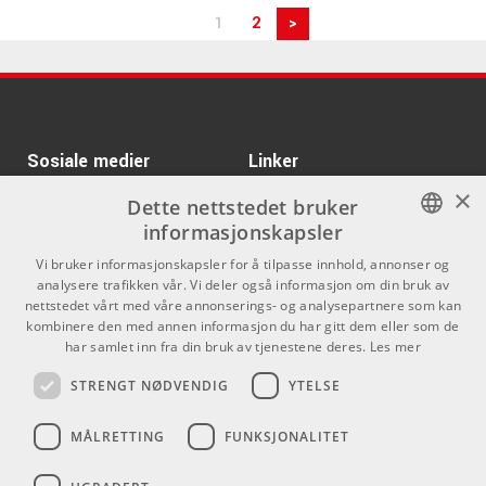
1
2
>
Sosiale medier
Linker
×
Facebook
Om Oss
Dette nettstedet bruker
informasjonskapsler
Kontakt oss
Instagram
NORWEGIAN
Vi bruker informasjonskapsler for å tilpasse innhold, annonser og
Kjøpsvilkår
analysere trafikken vår. Vi deler også informasjon om din bruk av
ENGLISH
nettstedet vårt med våre annonserings- og analysepartnere som kan
Butikken
kombinere den med annen informasjon du har gitt dem eller som de
har samlet inn fra din bruk av tjenestene deres.
Les mer
Varemerker
STRENGT NØDVENDIG
YTELSE
Kontakt
MÅLRETTING
FUNKSJONALITET
Telefon - 22 80 53 00
E-mail -
butikk@dlxmusic.no