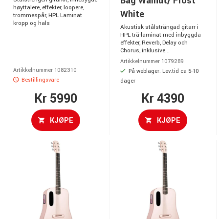
Bag Walnut/ Frost
høyttalere, effekter, loopere,
White
trommespår, HPL Laminat
kropp og hals
Akustisk stålsträngad gitarr i
HPL trä-laminat med inbyggda
effekter, Reverb, Delay och
Chorus, inklusive...
Artikkelnummer 1079289
Artikkelnummer 1082310
På weblager. Lev.tid ca 5-10
Bestillingsvare
dager
Kr 5990
Kr 4390
KJØPE
KJØPE