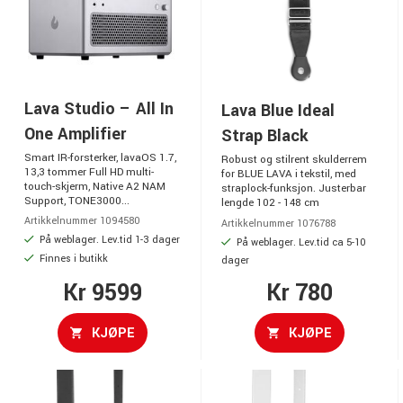
Lava Studio – All In
Lava Blue Ideal
One Amplifier
Strap Black
Smart IR-forsterker, lavaOS 1.7,
Robust og stilrent skulderrem
13,3 tommer Full HD multi-
for BLUE LAVA i tekstil, med
touch-skjerm, Native A2 NAM
straplock-funksjon. Justerbar
Support, TONE3000...
lengde 102 - 148 cm
Artikkelnummer 1094580
Artikkelnummer 1076788
På weblager. Lev.tid 1-3 dager
På weblager. Lev.tid ca 5-10
Finnes i butikk
dager
Kr 9599
Kr 780
KJØPE
KJØPE