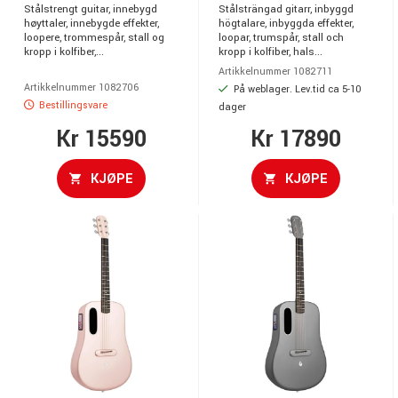
Stålstrengt guitar, innebygd
Stålsträngad gitarr, inbyggd
høyttaler, innebygde effekter,
högtalare, inbyggda effekter,
loopere, trommespår, stall og
loopar, trumspår, stall och
kropp i kolfiber,...
kropp i kolfiber, hals...
Artikkelnummer 1082711
Artikkelnummer 1082706
På weblager. Lev.tid ca 5-10
Bestillingsvare
dager
Kr 15590
Kr 17890
KJØPE
KJØPE