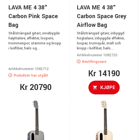
LAVA ME 4 38"
LAVA ME 4 38"
Carbon Pink Space
Carbon Space Grey
Bag
Airflow Bag
Stålsträngad gitarr, innebygde
Stålsträngad gitarr, inbyggd
høyttalere, effekter, loopere,
högtalare, inbyggda effekter,
trommespor, stamme og kropp
loopar, trumspår, stall och
i kolfiber, hals og...
kropp i kolfiber, hals...
Artikkelnummer 1082720
Bestillingsvare
Artikkelnummer 1082712
Kr 14190
Produkten har utgått
Kr 20790
KJØPE