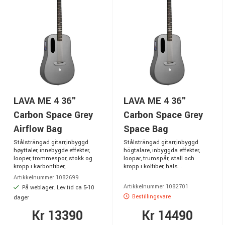
LAVA ME 4 36"
LAVA ME 4 36"
Carbon Space Grey
Carbon Space Grey
Airflow Bag
Space Bag
Stålsträngad gitarr,inbyggd
Stålsträngad gitarr,inbyggd
høyttaler, innebygde effekter,
högtalare, inbyggda effekter,
looper, trommespor, stokk og
loopar, trumspår, stall och
kropp i karbonfiber,...
kropp i kolfiber, hals...
Artikkelnummer 1082699
Artikkelnummer 1082701
På weblager. Lev.tid ca 5-10
Bestillingsvare
dager
Kr 13390
Kr 14490