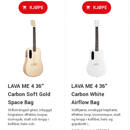
KJØPE
KJØPE
LAVA ME 4 36"
LAVA ME 4 36"
Carbon Soft Gold
Carbon White
Space Bag
Airflow Bag
Stålsträngad gitarr, inbyggd
Stålfjærer, innebygd høyttaler,
högtalare, effekter, loopar,
effekter, loop, trommespor, stall
trumspår, stall och kropp i
og kropp i kolfiber, hals og
kolfiber, hals och...
gripebrett i...