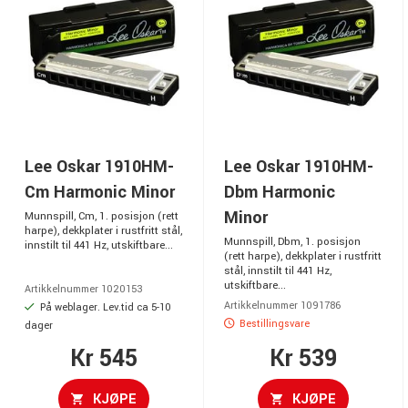
Lee Oskar 1910HM-
Lee Oskar 1910HM-
Cm Harmonic Minor
Dbm Harmonic
Minor
Munnspill, Cm, 1. posisjon (rett
harpe), dekkplater i rustfritt stål,
Munnspill, Dbm, 1. posisjon
innstilt til 441 Hz, utskiftbare...
(rett harpe), dekkplater i rustfritt
stål, innstilt til 441 Hz,
utskiftbare...
Artikkelnummer 1020153
Artikkelnummer 1091786
På weblager. Lev.tid ca 5-10
Bestillingsvare
dager
Kr 545
Kr 539
KJØPE
KJØPE