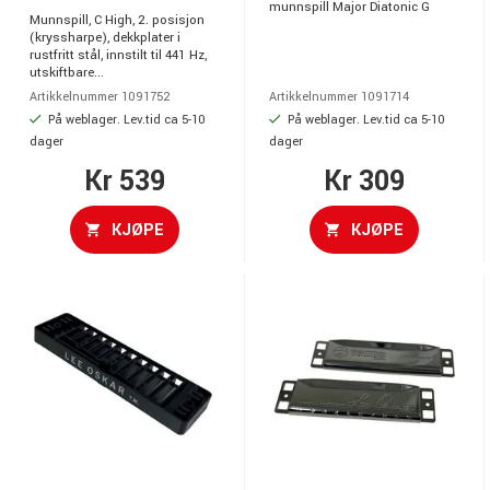
munnspill Major Diatonic G
Munnspill, C High, 2. posisjon
(kryssharpe), dekkplater i
rustfritt stål, innstilt til 441 Hz,
utskiftbare...
Artikkelnummer 1091752
Artikkelnummer 1091714
På weblager. Lev.tid ca 5-10
På weblager. Lev.tid ca 5-10
dager
dager
Kr 539
Kr 309
KJØPE
KJØPE