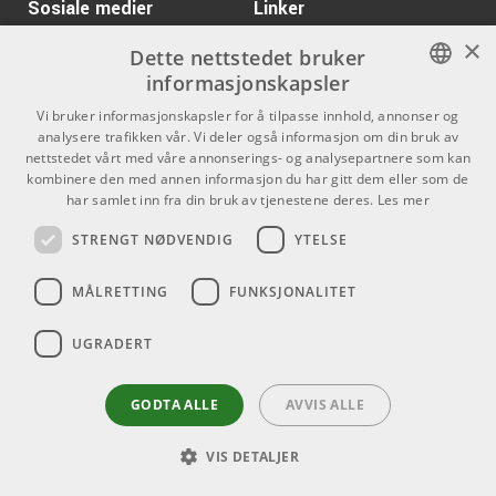
Sosiale medier
Linker
×
Facebook
Om Oss
Dette nettstedet bruker
informasjonskapsler
Kontakt oss
Instagram
NORWEGIAN
Vi bruker informasjonskapsler for å tilpasse innhold, annonser og
Kjøpsvilkår
analysere trafikken vår. Vi deler også informasjon om din bruk av
ENGLISH
nettstedet vårt med våre annonserings- og analysepartnere som kan
Butikken
kombinere den med annen informasjon du har gitt dem eller som de
har samlet inn fra din bruk av tjenestene deres.
Les mer
Varemerker
STRENGT NØDVENDIG
YTELSE
Kontakt
MÅLRETTING
FUNKSJONALITET
Telefon - 22 80 53 00
E-mail -
butikk@dlxmusic.no
UGRADERT
Thorvald Meyers Gate 33A
0555 Oslo
GODTA ALLE
AVVIS ALLE
VIS DETALJER