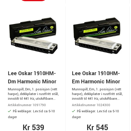
Lee Oskar 1910HM-
Lee Oskar 1910HM-
Dm Harmonic Minor
Em Harmonic Minor
Munnspill, Dm, 1. posisjon (rett
Munnspill, Em, 1. posisjon (rett
harpe), dekkplater i rustfritt stål,
harpe), dekkplater i rustfritt stål,
innstilt til 441 Hz, utskiftbare...
innstilt til 441 Hz, utskiftbare...
Artikkelnummer 1091790
Artikkelnummer 1024300
På weblager. Lev.tid ca 5-10
På weblager. Lev.tid ca 5-10
dager
dager
Kr 539
Kr 545