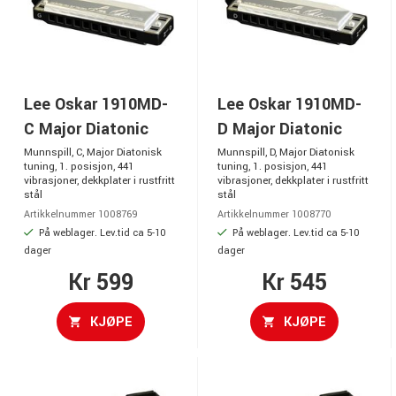
Lee Oskar 1910MD-
Lee Oskar 1910MD-
C Major Diatonic
D Major Diatonic
Munnspill, C, Major Diatonisk
Munnspill, D, Major Diatonisk
tuning, 1. posisjon, 441
tuning, 1. posisjon, 441
vibrasjoner, dekkplater i rustfritt
vibrasjoner, dekkplater i rustfritt
stål
stål
Artikkelnummer 1008769
Artikkelnummer 1008770
På weblager. Lev.tid ca 5-10
På weblager. Lev.tid ca 5-10
dager
dager
Kr 599
Kr 545
KJØPE
KJØPE