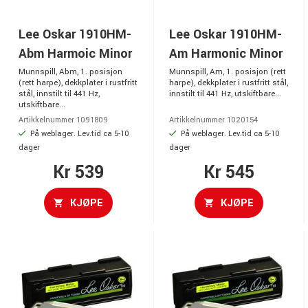
Lee Oskar 1910HM-
Lee Oskar 1910HM-
Abm Harmoic Minor
Am Harmonic Minor
Munnspill, Abm, 1. posisjon
Munnspill, Am, 1. posisjon (rett
(rett harpe), dekkplater i rustfritt
harpe), dekkplater i rustfritt stål,
stål, innstilt til 441 Hz,
innstilt til 441 Hz, utskiftbare...
utskiftbare...
Artikkelnummer 1091809
Artikkelnummer 1020154
På weblager. Lev.tid ca 5-10
På weblager. Lev.tid ca 5-10
dager
dager
Kr 539
Kr 545
KJØPE
KJØPE