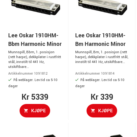
Lee Oskar 1910HM-
Lee Oskar 1910HM-
Bbm Harmonic Minor
Bm Harmonic Minor
Munnspill, Bbm, 1. posisjon
Munnspill, Bm, 1. posisjon (rett
(rett harpe), dekkplater i rustfritt
harpe), dekkplater i rustfritt stål,
stål, innstilt til 441 Hz,
innstilt til 441 Hz, utskiftbare...
utskiftbare...
Artikkelnummer 1091812
Artikkelnummer 1091814
På weblager. Lev.tid ca 5-10
På weblager. Lev.tid ca 5-10
dager
dager
Kr 5339
Kr 339
KJØPE
KJØPE