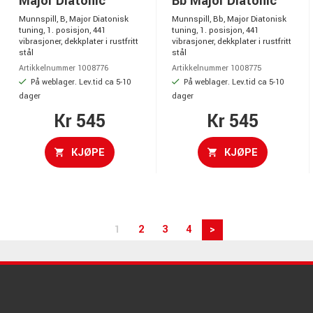
Major Diatonic
Bb Major Diatonic
Munnspill, B, Major Diatonisk
Munnspill, Bb, Major Diatonisk
tuning, 1. posisjon, 441
tuning, 1. posisjon, 441
vibrasjoner, dekkplater i rustfritt
vibrasjoner, dekkplater i rustfritt
stål
stål
Artikkelnummer 1008776
Artikkelnummer 1008775
På weblager. Lev.tid ca 5-10
På weblager. Lev.tid ca 5-10
dager
dager
Kr 545
Kr 545
KJØPE
KJØPE
1
2
3
4
>