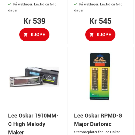
På weblager. Lev.tid ca 5-10
På weblager. Lev.tid ca 5-10
dager
dager
Kr 539
Kr 545
KJØPE
KJØPE
Lee Oskar 1910MM-
Lee Oskar RPMD-G
C High Melody
Major Diatonic
Maker
Stemmeplater for Lee Oskar