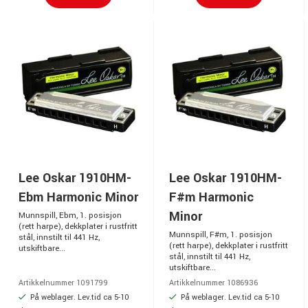
Lee Oskar 1910HM-
Lee Oskar 1910HM-
Ebm Harmonic Minor
F#m Harmonic
Minor
Munnspill, Ebm, 1. posisjon
(rett harpe), dekkplater i rustfritt
Munnspill, F#m, 1. posisjon
stål, innstilt til 441 Hz,
(rett harpe), dekkplater i rustfritt
utskiftbare...
stål, innstilt til 441 Hz,
utskiftbare...
Artikkelnummer 1091799
Artikkelnummer 1086936
På weblager. Lev.tid ca 5-10
På weblager. Lev.tid ca 5-10