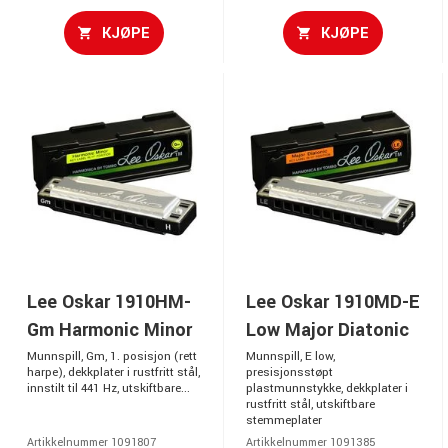
KJØPE
KJØPE
Lee Oskar 1910HM-
Lee Oskar 1910MD-E
Gm Harmonic Minor
Low Major Diatonic
Munnspill, Gm, 1. posisjon (rett
Munnspill, E low,
harpe), dekkplater i rustfritt stål,
presisjonsstøpt
innstilt til 441 Hz, utskiftbare...
plastmunnstykke, dekkplater i
rustfritt stål, utskiftbare
stemmeplater
Artikkelnummer 1091807
Artikkelnummer 1091385