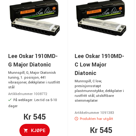
Lee Oskar 1910MD-
Lee Oskar 1910MD-
G Major Diatonic
C Low Major
Diatonic
Munnspill, G, Major Diatonisk
tuning, 1. posisjon, 441
Munnspill, C low,
vibrasjoner, dekkplater i rustfritt
presisjonsstøpt
stål
plastmunnstykke, dekkplater i
Artikkelnummer 1008772
rustfritt stål, utskiftbare
På weblager. Lev.tid ca 5-10
stemmeplater
dager
Artikkelnummer 1091383
Kr 545
Produkten har utgått
Kr 545
KJØPE