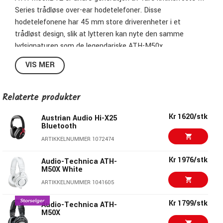
Series trådløse over-ear hodetelefoner. Disse
hodetelefonene har 45 mm store driverenheter i et
trådløst design, slik at lytteren kan nyte den samme
lydsignaturen som de legendariske ATH-M50x
studiohodetelefonene. Med denne oppdateringen har vi
VIS MER
også introdusert flere merkbare forbedringer, som
forbedret vokalopptak for bedre samtalekvalitet, en
oppdatert USB-C-tilkobling og modus for multi-point paring.
Relaterte produkter
Så, enten du er ute etter høykvalitets lyd for pendlingen til
Kr 1620/stk
Austrian Audio Hi-X25
Bluetooth
jobb, konferansesamtaler eller bare slapper av og nyter
musikken, lar ATH-M50xBT2 deg gå trådløst når som helst
ARTIKKELNUMMER 1072474
du trenger det.
Kr 1976/stk
Audio-Technica ATH-
M50X White
Basert på den anerkjente lydsignaturen til ATH-M50x
ARTIKKELNUMMER 1041605
hodetelefonene, bruker ATH-M50xBT2 hodetelefonene
Bluetooth trådløs teknologi og tilbyr samme studio-kvalitet
Kr 1799/stk
Audio-Technica ATH-
lyd i en trådløs pakke. De store driverenhetene gir dyp og
M50X
nøyaktig bassrespons for en oppslukende lytteopplevelse,