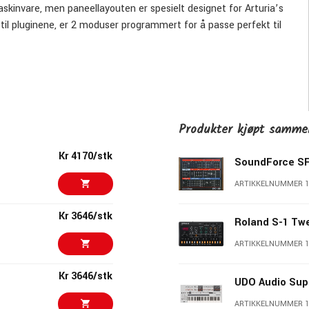
kinvare, men paneellayouten er spesielt designet for Arturia’s
til pluginene, er 2 moduser programmert for å passe perfekt til
r også 5-pin DIN-MIDI inngang og utgang. Alle meldinger
dingene og sendes ut til både USB-MIDI og DIN-MIDI utgang.
FC-8 og bruke den som en USB-MIDI-grensesnitt, eller bruke DIN-
Produkter kjøpt samm
t. DIN-MIDI-tilkoblingen gjør det mulig å koble direkte til
el-appen kan brukeren sette opp sine egne MIDI-kart og endre
Kr 4170/stk
SoundForce SF
ige hardwaresynths bli integrert i kontrollpanel-appen.
ARTIKKELNUMMER 1
Kr 3646/stk
 moduser (jump, pick-up og scale) er tilgjengelige for brukeren
Roland S-1 Tw
astet inn. Det første pre-settet i bank 1 lastes automatisk etter
ARTIKKELNUMMER 
 kontrolleren. 4 konfigurasjonspre-sets er tilgjengelige for
r. Konfigurasjonene kan lagres på enheten via kontrollpanel-
Kr 3646/stk
UDO Audio Sup
ARTIKKELNUMMER 1