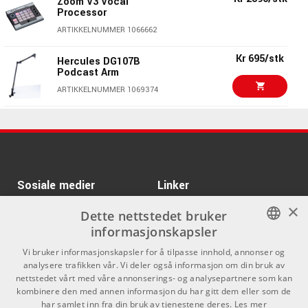
Zoom V3 Vocal
Processor
Kr 219/pk
ARTIKKELNUMMER 1066662
Elixir Acoustic Psb
Nanoweb 11-52
Kr 695/stk
Hercules DG107B
ARTIKKELNUMMER 1018363
Podcast Arm
KORG microKEY2 49
Kr 1525/stk
ARTIKKELNUMMER 1069374
USB Controller
Keyboard
Kr 355/stk
AMP PM-4/33
ARTIKKELNUMMER 1047073
ARTIKKELNUMMER 1001281
Kr 47590/stk
Kr 44999/stk
IGS Audio 825EQ - 12db
Kr 245/stk
Sosiale medier
AMP PM-4/15
Linker
ARTIKKELNUMMER 1086843
×
ARTIKKELNUMMER 1049383
Facebook
Om Oss
Dette nettstedet bruker
informasjonskapsler
Kontakt oss
Instagram
Kr 295/stk
AMP PM-4/25
NORWEGIAN
Vi bruker informasjonskapsler for å tilpasse innhold, annonser og
Kjøpsvilkår
analysere trafikken vår. Vi deler også informasjon om din bruk av
ARTIKKELNUMMER 1001280
ENGLISH
nettstedet vårt med våre annonserings- og analysepartnere som kan
Butikken
kombinere den med annen informasjon du har gitt dem eller som de
Kr 390/stk
Nomad NMS-6606
har samlet inn fra din bruk av tjenestene deres.
Les mer