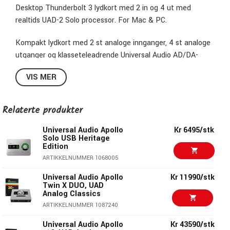
Desktop Thunderbolt 3 lydkort med 2 in og 4 ut med
realtids UAD-2 Solo processor. For Mac & PC.
Kompakt lydkort med 2 st analoge innganger, 4 st analoge
utganger og klasseteleadrende Universal Audio AD/DA-
omformere, med innebygd UAD-2 DSP SOLO-prosessor.
VIS MER
Spill inn med realtids UAD-plugins, Unison-preamp med
ultralav latency i toppkvalitet.
Relaterte produkter
Apollo Solo fungerer med alle populære DAWs, som Logic
Pro, Pro Tools, Ableton Live med flere. Med Universal
Universal Audio Apollo
Kr 6495/stk
Solo USB Heritage
Audios DAW LUNA får du et komplett innspillingssystem for
Edition
Mac med overvåkning i sanntid og mye mer.
ARTIKKELNUMMER 1068005
Universal Audio Apollo
Kr 11990/stk
Twin X DUO, UAD
Analog Classics
Apollo Solo "Heritage Editions" Plugin Bundle og "Realtime
ARTIKKELNUMMER 1087240
Analog Classic" Bundle følger med ved kjøp av Apollo Solo!
Universal Audio Apollo
Kr 43590/stk