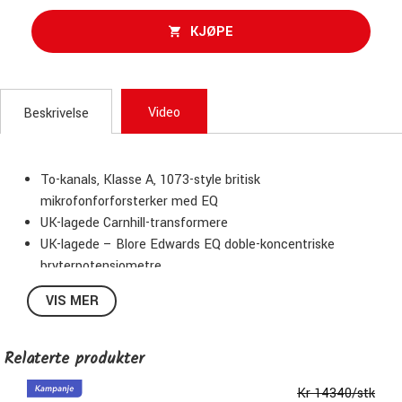
KJØPE
Video
Beskrivelse
To-kanals, Klasse A, 1073-style britisk
mikrofonforforsterker med EQ
UK-lagede Carnhill-transformere
UK-lagede – Blore Edwards EQ doble-koncentriske
bryterpotensiometre
Håndleddet kabelført, håndmontert
VIS MER
80dB forsterkning – resistor-trinnvis forsterkningsbryter
Fullt diskret
TONE-knapp – Endrer inngangstransformatorens
Relaterte produkter
impedans for variabel tone
Kr 14340/stk
Polaritetsbryter