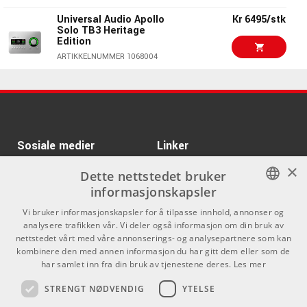
Kr 12999/stk
Lang Electronics
SILVERR47
Universal Audio Apollo
Kr 6495/stk
Solo TB3 Heritage
ARTIKKELNUMMER 1091539
Edition
ARTIKKELNUMMER 1068004
Kr 9270/stk
Warm Audio WA73-EQ
Kr 495/stk
AMP PM-4/50
ARTIKKELNUMMER 1055402
ARTIKKELNUMMER 1001282
Kr 16261/stk
SSL Super 9000
Channel Strip
Kr 1250/stk
sE Electronics RF-X
Sosiale medier
Linker
White/Black
ARTIKKELNUMMER 1094207
×
Facebook
Om Oss
Dette nettstedet bruker
ARTIKKELNUMMER 1064806
informasjonskapsler
Kontakt oss
Instagram
Kr 295/stk
AMP PM-4/25
NORWEGIAN
Vi bruker informasjonskapsler for å tilpasse innhold, annonser og
Kjøpsvilkår
analysere trafikken vår. Vi deler også informasjon om din bruk av
ARTIKKELNUMMER 1001280
ENGLISH
nettstedet vårt med våre annonserings- og analysepartnere som kan
Butikken
kombinere den med annen informasjon du har gitt dem eller som de
Kr 155/stk
har samlet inn fra din bruk av tjenestene deres.
Les mer
AMP PM-4/03
Varemerker
STRENGT NØDVENDIG
YTELSE
ARTIKKELNUMMER 1046332