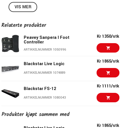
To dedikerte expression pedal-uttak
VIS MER
Ekstra kontrolluttak med treveis modusvelger
EXP PEDAL 3 modus for en tredje expression pedal
FOOT CONTROL 2 modus for å betjene to forsterkere
Relaterte produkter
samtidig
Kr 1350/stk
EXPAND modus for å legge til en annen GA-FC EX eller
Peavey Sanpera I Foot
Controller
en GA-FC
ARTIKKELNUMMER 1050996
Fungerer som en standard GA-FC kontrollere med andre
forsterkermodeller
Kr 1865/stk
Blackstar Live Logic
Kobles til med en enkel 1/4-tums TRS-kabel (inkludert)
—ingen strøm nødvendig
ARTIKKELNUMMER 1074889
Kr 1111/stk
Blackstar FS-12
ARTIKKELNUMMER 1080043
Kr 1397/stk
Produkter kjøpt sammen med
Boss FS1-WL
ARTIKKELNUMMER 1078358
Kr 1865/stk