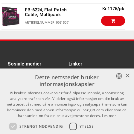
CLEAR
Kr 1175/pk
EB-6224, Flat Patch
ARTIKKELNUMMER 1079182
Cable, Multipack
Kr 330/stk
KORG KA-350 Power
ARTIKKELNUMMER 1061507
supply
Kr 380/pk
ARTIKKELNUMMER 1027257
EB-6221, Flat Patch
Cable 15 cm, 3-pack
Kr 6120/stk
Neural DSP Nano
ARTIKKELNUMMER 1061505
Cortex
Kr 1795/stk
ARTIKKELNUMMER 1086928
Ernie Ball EB-6191 Volt
Sosiale medier
Linker
Power Supply
×
ARTIKKELNUMMER 1066630
Facebook
Om Oss
Dette nettstedet bruker
informasjonskapsler
Kontakt oss
Instagram
Kr 155/stk
PRS Barefoot Button
NORWEGIAN
Bird Logo
Vi bruker informasjonskapsler for å tilpasse innhold, annonser og
Kjøpsvilkår
analysere trafikken vår. Vi deler også informasjon om din bruk av
ARTIKKELNUMMER 1077945
ENGLISH
nettstedet vårt med våre annonserings- og analysepartnere som kan
Butikken
kombinere den med annen informasjon du har gitt dem eller som de
Kr 360/pk
Ernie Ball Ball EB-6220
har samlet inn fra din bruk av tjenestene deres.
Les mer
Varemerker
ARTIKKELNUMMER 1066127
STRENGT NØDVENDIG
YTELSE