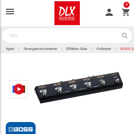
0
Hjem
Strengeinstrumenter
Effekter Gitar
Fotbryter
BOSS G