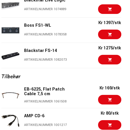
Blackstar Live Logic
Kr 875/stk
Electro Harmonix 22500
ARTIKKELNUMMER 1074889
Foot Controller
ARTIKKELNUMMER 1047126
Kr 1397/stk
Boss FS1-WL
Kr 930/stk
ARTIKKELNUMMER 1078358
VOX VFS5
ARTIKKELNUMMER 1021371
Kr 1275/stk
Blackstar FS-14
Kr 2530/stk
ARTIKKELNUMMER 1082073
Nektar Pacer
ARTIKKELNUMMER 1067883
Kr 2755/stk
Tilbehør
iConnectivity mioXM
Kr 635/stk
ARTIKKELNUMMER 1065001
Blackstar FS-18
Kr 169/stk
EB-6225, Flat Patch
Cable 7,5 cm
ARTIKKELNUMMER 1080044
Kr 19207/stk
Neural DSP Quad
ARTIKKELNUMMER 1061508
Cortex
ARTIKKELNUMMER 1078733
Kr 80/stk
AMP CD-6
Shure SE215 PRO
Kr 1315/stk
ARTIKKELNUMMER 1001217
Earphones EAC64 -