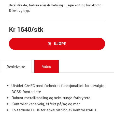
Betal direkte, faktura eller delbetaling - Lagre kort og bankkonto -
Enkelt og trygt
Kr 1640/stk
KJØPE
Video
Beskrivelse
Utvidet GA-FC med forbedret funksjonalitet for utvalgte
BOSS-forsterkere
Robust metallkapsling og seks tunge fotbrytere
Kontroller kanalvalg, effekt på/av, og mer
To-fargede LEDs for enkel visning av kontrollstatus