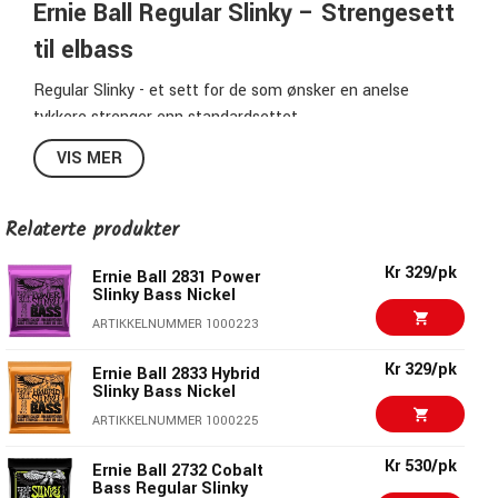
Ernie Ball Regular Slinky – Strengesett
til elbass
Regular Slinky - et sett for de som ønsker en anelse
tykkere strenger enn standardsettet.
VIS MER
2832 Regular Slinky:
G:
050
Relaterte produkter
D:
070
A:
085
Kr 329/pk
Ernie Ball 2831 Power
E:
105
Slinky Bass Nickel
ARTIKKELNUMMER 1000223
Ernie Ball Slinky Nickelwound Bass
Kr 329/pk
Ernie Ball 2833 Hybrid
Slinky Bass Nickel
Ernie Ball Slinky Nickelwound Bass
ARTIKKELNUMMER 1000225
Som alle andre Ernie Ball-strenger er Slinky Nickel Wound
Kr 530/pk
Ernie Ball 2732 Cobalt
Bass laget i Coachella Valley i California, USA. Disse
Bass Regular Slinky