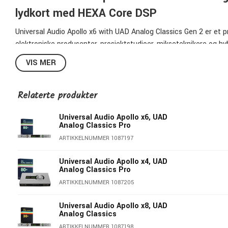
lydkort med HEXA Core DSP
Universal Audio Apollo x6 with UAD Analog Classics Gen 2 er et 
elektroniske produsenter, prosjektstudioer, mikseteknikere og hy
og kraftig UAD DSP-prosessering.
VIS MER
Med 24-bit/192 kHz AD/DA-konvertering, 130 dB D/A dynamic ra
bygget for tunge prosjekter, analog outboard, synther, avansert
Relaterte produkter
fra Neve, Manley, SSL, API og Avalon.
Universal Audio Apollo x6, UAD
Analog Classics Pro
Oversikt og funksjoner
ARTIKKELNUMMER 1087197
16x22 rackmontert Thunderbolt 3-lydkort
Universal Audio Apollo x4, UAD
Apollo x6 Gen 2 er utviklet for studioer som vil ha profesjonell
Analog Classics Pro
I/O gir et sterkt utgangspunkt for elektronisk musikkproduksjon,
ARTIKKELNUMMER 1087205
HEXA Core DSP for tunge UAD-kjeder
Universal Audio Apollo x8, UAD
Analog Classics
6 x UAD DSP Cores gir svært høy sanntidskapasitet for UAD-plug-i
ARTIKKELNUMMER 1087198