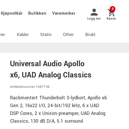
0
Kjøpsvilkår
Butikken
Varemerker
Logg inn
Kasse
ner
Kabler
Stativ
Other
Brukt
Universal Audio Apollo
x6, UAD Analog Classics
Artikkelnummer 1087196
Rackmontert Thunderbolt 3-lydkort, Apollo x6
Gen 2, 16x22 I/O, 24-bit/192 kHz, 6 x UAD
DSP Cores, 2 x Unison-preamper, UAD Analog
Classics, 130 dB D/A, 5.1 surround