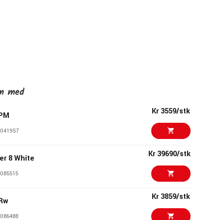
en med
Kr 3559/stk
APM
041957
Kr 39690/stk
er 8 White
085515
Kr 3859/stk
ARw
086488