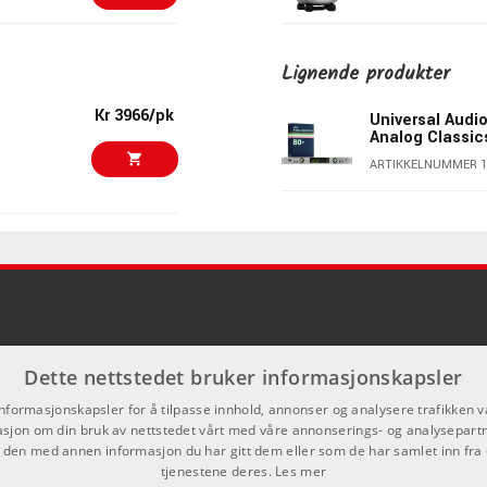
n å belaste datamaskinen unødvendig.
Kr 23643/stk
Universal Audio
Analog Classic
Lignende produkter
leringer av klassiske preamper og channel strips. Seks
ARTIKKELNUMMER 1
Kr 3966/pk
Universal Audio
ynther, trommemaskiner, outboard og annet line-basert
Analog Classic
Kr 23390/stk
Universal Audio
QUAD with UAD
ARTIKKELNUMMER 1
ARTIKKELNUMMER 1
alitet, Dual-Crystal Clocking, lav jitter og 130 dB D/A dynamic
Kr 37496/stk
Universal Audio
Analog Classic
isk lytting.
ARTIKKELNUMMER 1
Kr 37390/stk
iConnectivity 
sing og produksjon. Samlingen omfatter channel strips,
øy, gitar- og bassprosessorer samt instrumenter.
ARTIKKELNUMMER 1
Dette nettstedet bruker informasjonskapsler
informasjonskapsler for å tilpasse innhold, annonser og analysere trafikken vå
Kr 44554/stk
sjon om din bruk av nettstedet vårt med våre annonserings- og analysepar
Teenage Engin
den med annen informasjon du har gitt dem eller som de har samlet inn fra 
rert Bass Management for subwoofer og flerkanals lytting. Det
tjenestene deres.
Les mer
produksjonsmiljøer.
ARTIKKELNUMMER 1