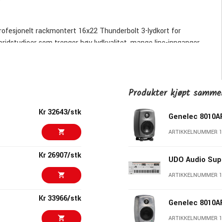
profesjonelt rackmontert 16x22 Thunderbolt 3-lydkort for
bridstudioer som trenger høy lydkvalitet, mange line-innganger
nge, to Unison™-preamper og 6 x UAD DSP Cores er Apollo x6
 monitorering og sanntidsmiksing gjennom klassiske emuleringer
Produkter kjøpt samm
Kr 32643/stk
Genelec 8010
ARTIKKELNUMMER 1
Kr 26907/stk
UDO Audio Sup
 rackmontert I/O uten et overskudd av mikrofoninnganger. 16x22
 outboard, miksing, postproduksjon og hybridstudio.
ARTIKKELNUMMER 1
Kr 33966/stk
Genelec 8010
ns. Det gjør Apollo x6 spesielt nyttig for store mikser,
ARTIKKELNUMMER 1