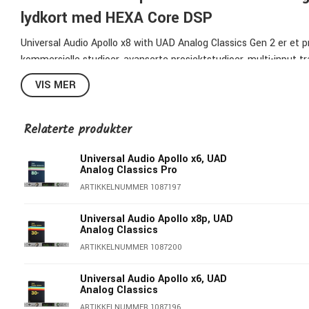
lydkort med HEXA Core DSP
Universal Audio Apollo x8 with UAD Analog Classics Gen 2 er et 
kommersielle studioer, avanserte prosjektstudioer, multi-input tr
kraftig UAD DSP-prosessering er avgjørende.
VIS MER
Med 24-bit/192 kHz AD/DA-konvertering, 130 dB D/A dynamic ra
bygget for opptak av hele grupper, trommer, synther, outboard 
Relaterte produkter
Manley, SSL, API og Avalon.
Universal Audio Apollo x6, UAD
Analog Classics Pro
Oversikt og funksjoner
ARTIKKELNUMMER 1087197
18x24 rackmontert Thunderbolt 3-lydkort
Universal Audio Apollo x8p, UAD
Apollo x8 Gen 2 er utviklet for studioer som trenger flere fysi
Analog Classics
I/O gir et sterkt utgangspunkt for bandopptak, trommer, outboard
ARTIKKELNUMMER 1087200
Fire Unison™-preamper
Universal Audio Apollo x6, UAD
Analog Classics
De fire Unison™ mic/line-preampene lar deg spille inn gjennom e
ARTIKKELNUMMER 1087196