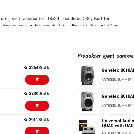
profesjonelt rackmontert 18x24 Thunderbolt 3-lydkort for
acking og surroundmiksing der høy lydkvalitet, fleksibel I/O og
nge, fire Unison™-preamper og 6 x UAD DSP Cores er Apollo x8
og sanntidsmiksing gjennom klassiske emuleringer fra Neve,
Produkter kjøpt samm
Kr 32643/stk
Genelec 8010
ARTIKKELNUMMER 1
Kr 37390/stk
Genelec 8010
ske innganger og utganger enn de mindre Apollo-modellene. 18x24
, synther, postproduksjon og profesjonelle hybridstudioer.
ARTIKKELNUMMER 1
Kr 29113/stk
Universal Audio
QUAD with UAD
muleringer av klassiske preamper og channel strips. Teknologien
ARTIKKELNUMMER 1