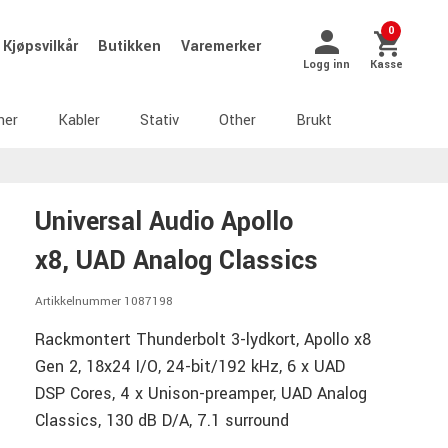
0
Kjøpsvilkår
Butikken
Varemerker
Logg inn
Kasse
ner
Kabler
Stativ
Other
Brukt
Universal Audio Apollo
x8, UAD Analog Classics
Artikkelnummer 1087198
Rackmontert Thunderbolt 3-lydkort, Apollo x8
Gen 2, 18x24 I/O, 24-bit/192 kHz, 6 x UAD
DSP Cores, 4 x Unison-preamper, UAD Analog
Classics, 130 dB D/A, 7.1 surround