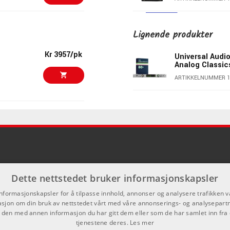
nalog respons allerede under tracking.
Kr 34790/stk
Antelope Zenit
Lignende produkter
ns. Det gjør Apollo x8 spesielt nyttig for større tracking-
ARTIKKELNUMMER 1
Kr 3957/pk
Universal Audio
muleringer uten å belaste datamaskinen unødvendig.
Analog Classic
Kr 44554/stk
ARTIKKELNUMMER 1
Universal Audio
Analog Classic
alitet, Dual-Crystal Clocking, lav jitter og 130 dB D/A dynamic
ARTIKKELNUMMER 1
isk lytting.
Kr 26907/stk
Universal Audio
Analog Classic
ARTIKKELNUMMER 1
sing og produksjon. Samlingen omfatter channel strips,
Kr 23643/stk
øy, gitar- og bassprosessorer samt instrumenter.
Teenage Engin
Dette nettstedet bruker informasjonskapsler
ARTIKKELNUMMER 1
informasjonskapsler for å tilpasse innhold, annonser og analysere trafikken vå
Kr 15690/stk
outboard, synther, trommemaskiner og større
sjon om din bruk av nettstedet vårt med våre annonserings- og analysepar
den med annen informasjon du har gitt dem eller som de har samlet inn fra 
en fleksibel kombinasjon av mikrofon-, instrument- og line-
iConnectivity 
tjenestene deres.
Les mer