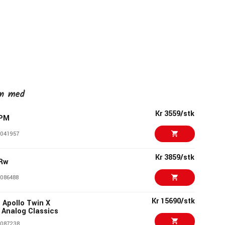
en med
Kr 3559/stk
APM
041957
Kr 3859/stk
ARw
086488
Kr 15690/stk
 Apollo Twin X
 Analog Classics
087238