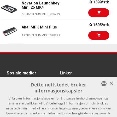
Informasjon
Kr 1399/stk
Novation Launchkey
Mini 25 MK4
Kr 1620/stk
IK Multimedia iRig Keys
Antall tangenter: 25 minitangenter
ARTIKKELNUMMER 1086739
2
Gamingfølsom: Ja
ARTIKKELNUMMER 1066445
Kr 1695/stk
Aftertouch: Nei
Akai MPK Mini Plus
Regler: Nei
Kr 1650/stk
ARTURIA Minilab 37
ARTIKKELNUMMER 1078227
Ratt: 9 stk
Black
Transportrknapper: Ja
ARTIKKELNUMMER 1098180
Kr 1990/stk
Toontrack EZdrummer
Trumpads: 8 stk
3
Operativsystem: Mac, Win, Linux
Kr 695/stk
ARTURIA MicroLab
ARTIKKELNUMMER 1076272
mk3, white
Dimensjoner: 44,5 x 24 x 7,5 mm
Vekt: 1 kg
ARTIKKELNUMMER 1090602
Audio-Technica
Kr 239/stk
Sosiale medier
Linker
M40/M50X Straight
Cord 3M Black
×
Facebook
Om Oss
Dette nettstedet bruker
ARTIKKELNUMMER 1056155
informasjonskapsler
Kontakt oss
Instagram
Kr 3830/stk
Nektar Aruba
NORWEGIAN
Vi bruker informasjonskapsler for å tilpasse innhold, annonser og
Kjøpsvilkår
analysere trafikken vår. Vi deler også informasjon om din bruk av
ARTIKKELNUMMER 1080863
ENGLISH
nettstedet vårt med våre annonserings- og analysepartnere som kan
Butikken
kombinere den med annen informasjon du har gitt dem eller som de