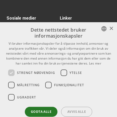
ARTIKKELNUMMER 1023084
Sosiale medier
Linker
Kr 1792/stk
Pulsar Modular P915
Medusa
×
Facebook
Om Oss
Dette nettstedet bruker
ARTIKKELNUMMER 1093426
informasjonskapsler
Kontakt oss
Instagram
Kr 983/stk
NORWEGIAN
Vi bruker informasjonskapsler for å tilpasse innhold, annonser og
Pace iLok 3 USB-C
Kjøpsvilkår
analysere trafikken vår. Vi deler også informasjon om din bruk av
ENGLISH
ARTIKKELNUMMER 1071939
nettstedet vårt med våre annonserings- og analysepartnere som kan
Butikken
kombinere den med annen informasjon du har gitt dem eller som de
har samlet inn fra din bruk av tjenestene deres.
Les mer
Kr 1390/stk
Varemerker
GForce Prophet-5
STRENGT NØDVENDIG
YTELSE
ARTIKKELNUMMER 1098220
Kontakt
MÅLRETTING
FUNKSJONALITET
Telefon - 22 80 53 00
E-mail -
butikk@dlxmusic.no
UGRADERT
Thorvald Meyers Gate 33A
0555 Oslo
GODTA ALLE
AVVIS ALLE