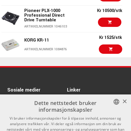
Kr 308/stk
AIR Hybrid 3
Pioneer PLX-1000
Kr 10500/stk
Professional Direct
ARTIKKELNUMMER 1086434
Drive Turntable
ARTIKKELNUMMER 1046103
Kr 785/stk
Kr 420/stk
ARTURIA Bus PEAK
Kr 1525/stk
KORG KR-11
ARTIKKELNUMMER 1090212
ARTIKKELNUMMER 1084876
Kr 3268/stk
Kr 1344/stk
Yamaha FGDP50
Kr 941/stk
Finger Drum Pad
ARTURA CMI V
ARTIKKELNUMMER 1082137
ARTIKKELNUMMER 1090010
Kr 8299/stk
1010Music Bitbox mk2
Sosiale medier
Linker
Black
Kr 483/stk
×
Facebook
Om Oss
Kr 275/stk
ARTIKKELNUMMER 1081780
Dette nettstedet bruker
ARTURIA Chorus JUN-6
informasjonskapsler
Kontakt oss
Instagram
Kr 550/pk
ARTIKKELNUMMER 1090218
Gotoh SG38-01C
NORWEGIAN
Vi bruker informasjonskapsler for å tilpasse innhold, annonser og
Kjøpsvilkår
analysere trafikken vår. Vi deler også informasjon om din bruk av
ARTIKKELNUMMER 1023682
ENGLISH
nettstedet vårt med våre annonserings- og analysepartnere som kan