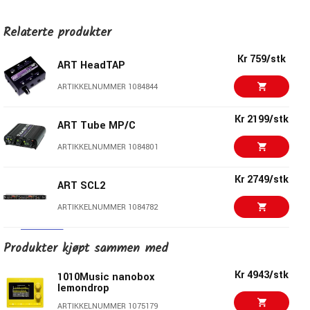
XLR-kontakter for balanserte innganger og utganger
Lavt strømforbruk, høy effektivitet CMOS-kretser for
Relaterte produkter
lang batterilevetid med standard 9 Volt-batteri (alkaline
anbefales)
Kr 759/stk
ART HeadTAP
Kan drives med ekstern strømkilde for drift fra AC-
strøm
ARTIKKELNUMMER 1084844
Robust ekstrudert aluminiumsfall med tilgjengelig
batterikompartement
Kr 2199/stk
ART Tube MP/C
LED-opplyst På/Av-bryter
ARTIKKELNUMMER 1084801
Lav støy, lav forvrengning kretsløp
Kr 2749/stk
ART SCL2
ARTIKKELNUMMER 1084782
Kr 785/stk
Produkter kjøpt sammen med
Kr 420/stk
ARTURIA Bus FORCE
Kr 4943/stk
1010Music nanobox
ARTIKKELNUMMER 1090217
lemondrop
ARTIKKELNUMMER 1075179