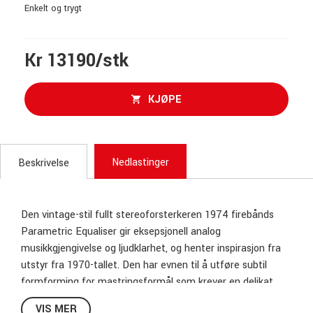
Enkelt og trygt
Kr 13190/stk
KJØPE
Nedlastinger
Beskrivelse
Den vintage-stil fullt stereoforsterkeren 1974 firebånds
Parametric Equaliser gir eksepsjonell analog
musikkgjengivelse og ljudklarhet, og henter inspirasjon fra
utstyr fra 1970-tallet. Den har evnen til å utføre subtil
formforming for mastringsformål som krever en delikat
berøring og enkel gjenkalling, men er like kapabel til tonal
VIS MER