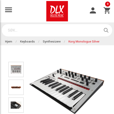
0
Hjem
Keyboards
Synthesizere
Korg Monologue Silver